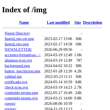
Index of /img
Name
Last modified
Size
Description
Parent Directory
-
ItagraLogo-og.png
2023-02-17 15:06
36K
ItagraLogo.png
2023-02-17 14:58
18K
NEWSLETTER/
2026-06-29 09:56
-
acciones-formativas-..>
2024-03-19 12:49
1.0K
alumnos-icon.svg
2024-03-19 12:49
787
background.png
2024-04-02 10:22
38K
button_inscripcion.png
2022-01-28 12:26
4.2K
calidad.jpg
2022-05-23 11:11
36K
certificado.svg
2024-05-14 16:59
94K
check-icon.svg
2024-03-19 14:23
2.7K
contenido-propio.png
2022-05-17 10:49
24K
contenido-propio.svg
2024-03-21 14:00
9.8K
cursos/
2026-08-06 10:59
-
equipo/
2024-11-19 13:13
-