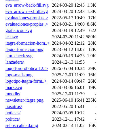
eva_arrow-back-fill.svg
2024-03-20 12:43
1.3K
eva_arrow-next-fill.svg
2024-03-20 12:43
1.3K
evaluaciones-propias..>
2022-05-17 10:49
17K
evaluaciones-propias..>
2024-03-21 14:00
8.6K
gratis-icon.svg
2024-03-19 12:49
622
iea.svg
2024-03-20 11:42
589K
itagra-formacion-hom..>
2024-04-02 12:12
28K
itagra-formacion.png
2023-04-12 14:07
12K
jam_check.svg
2024-03-19 14:23
1.0K
lanzadera/
2024-12-13 11:55
-
logo-fororobotica-12..>
2026-05-04 10:34
39K
logo-mails.png
2025-12-01 11:09
16K
logotipo-itagra-form..>
2024-03-14 09:47
26K
mark.svg
2024-03-06 16:01
19K
moodle/
2025-12-01 11:39
-
newsletter-itagra.png
2025-06-10 16:41
235K
nosotros/
2022-05-20 15:41
-
noticias/
2024-07-05 10:12
-
politica/
2023-12-11 17:42
-
sellos-calidad.png
2024-03-14 11:02
16K